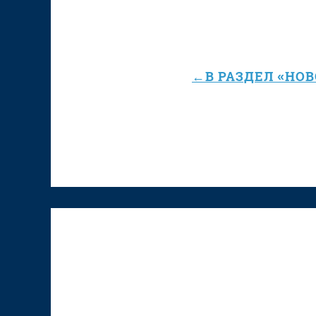
←В РАЗДЕЛ «НО
К "Том Сойер Фесту"
присоединяется
Верхняя Тура