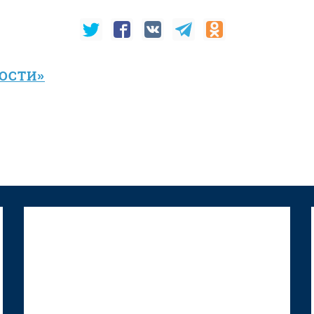
ВОСТИ»
"Том Сойер Фест" в
Ижевске
восстанавливает дом
художника