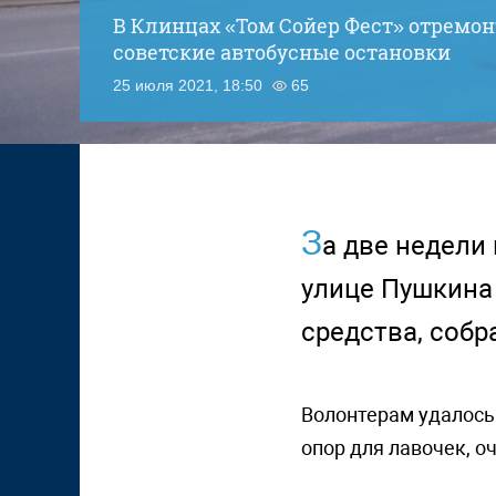
В Клинцах «Том Сойер Фест» отремо
советские автобусные остановки
25 июля 2021, 18:50
65
З
а две недели
улице Пушкина
средства, соб
Волонтерам удалось
опор для лавочек, о