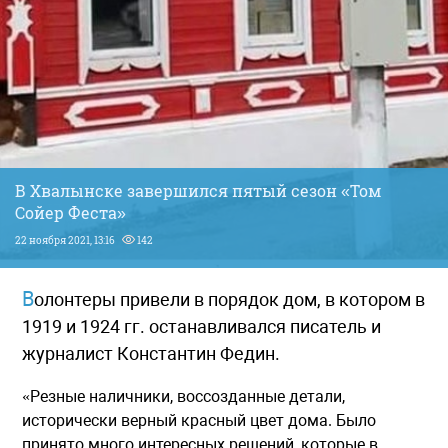
В Хвалынске завершился пятый сезон «Том
Сойер Феста»
22 ноября 2021, 13:16
142
Волонтеры привели в порядок дом, в котором в
1919 и 1924 гг. останавливался писатель и
журналист Константин Федин.
«Резные наличники, воссозданные детали,
исторически верный красный цвет дома. Было
принято много интересных решений, которые в