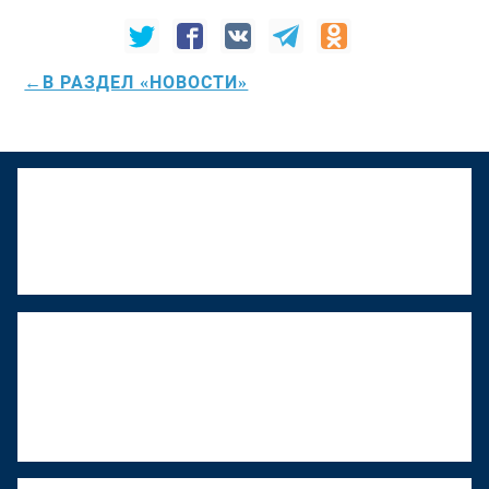
←В РАЗДЕЛ «НОВОСТИ»
К "Том Сойер Фесту" присоединяется
Верхняя Тура
22 июня 2026, 18:01
"Том Сойер Фест" в Ижевске
восстанавливает дом художника
Менсадыка Гарипова
18 июня 2026, 12:53