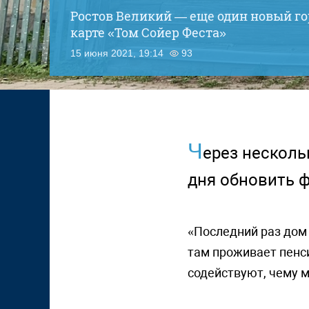
Ростов Великий — еще один новый го
карте «Том Сойер Феста»
15 июня 2021, 19:14
93
Ч
ерез несколь
дня обновить ф
«Последний раз дом 
там проживает пенси
содействуют, чему 