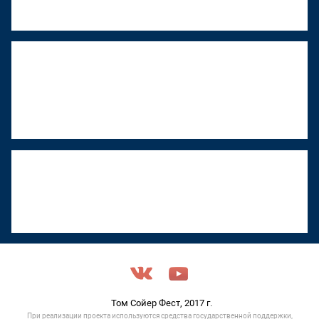
22 июня 2026, 18:01
"Том Сойер Фест" в Ижевске
восстанавливает дом художника
Менсадыка Гарипова
18 июня 2026, 12:53
"Том Сойер Фест" в Туле объявили срочный
сбор на ремонт обрушившейся кровли
17 июня 2026, 11:05
Том Сойер Фест, 2017 г.
При реализации проекта используются средства государственной поддержки,