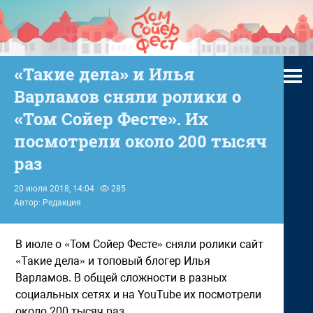
«Такие дела» и Илья
Варламов сняли ролики о
«Том Сойер Фесте». Их
посмотрели около 200 тысяч
раз
20 июля 2018, 14:04
285
Автор: Редакция
В июле о «Том Сойер Фесте» сняли ролики сайт
«Такие дела» и топовый блогер Илья
Варламов. В общей сложности в разных
социальных сетях и на YouTube их посмотрели
около 200 тысяч раз.