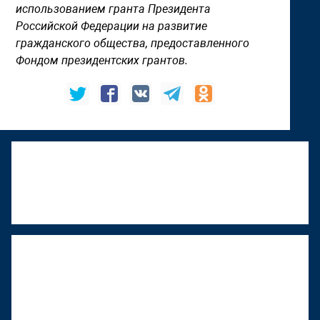
использованием гранта Президента
Российской Федерации на развитие
гражданского общества, предоставленного
Фондом президентских грантов.
К "Том Сойер Фесту" присоединяется
Верхняя Тура
22 июня 2026, 18:01
"Том Сойер Фест" в Ижевске
восстанавливает дом художника
Менсадыка Гарипова
18 июня 2026, 12:53