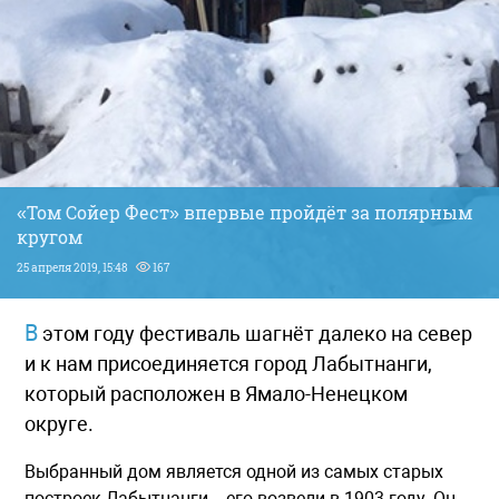
«Том Сойер Фест» впервые пройдёт за полярным
кругом
25 апреля 2019, 15:48
167
В этом году фестиваль шагнёт далеко на север
и к нам присоединяется город Лабытнанги,
который расположен в Ямало-Ненецком
округе.
Выбранный дом является одной из самых старых
построек Лабытнанги – его возвели в 1903 году. Он