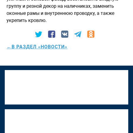
группу и резной декор на наличниках, заменить
оконные рамы и внутреннюю проводку, а также
укрепить кровлю.
←В РАЗДЕЛ «НОВОСТИ»
К "Том Сойер Фесту" присоединяется
Верхняя Тура
22 июня 2026, 18:01
"Том Сойер Фест" в Ижевске
восстанавливает дом художника
Менсадыка Гарипова