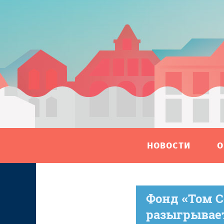
НОВОСТИ
О
Фонд «Том С
разыгрывае