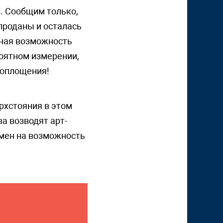
. Сообщим только,
проданы и осталась
ная возможность
роятном измерении,
воплощения!
рхстояния в этом
а возводят арт-
бмен на возможность