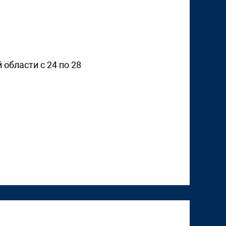
области с 24 по 28
"Том Сойер Фест" в