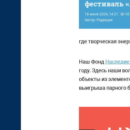
фестиваль 
18 июня 2024, 14:21
10
Автор: Редакция
где творческая энер
Наш Фонд
Наследие
году. Здесь наши во
объекты из элемент
выигрыша парного би