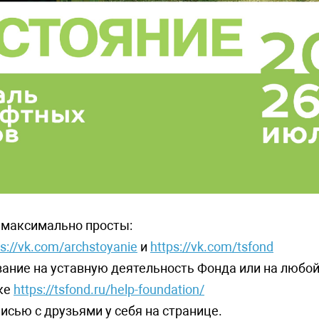
 максимально просты:
ps://vk.com/archstoyanie
и
https://vk.com/tsfond
ание на уставную деятельность Фонда или на любой
лке
https://tsfond.ru/help-foundation/
исью с друзьями у себя на странице.