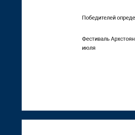
Победителей опреде
Фестиваль Архстояни
июля
К "Том Сойер Фесту"