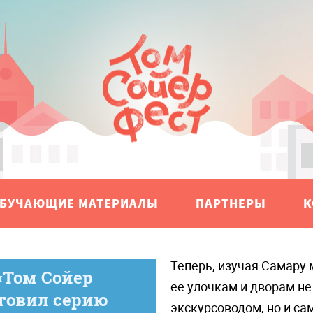
БУЧАЮЩИЕ МАТЕРИАЛЫ
ПАРТНЕРЫ
К
Теперь, изучая Самару можно погулять по
«Том Сойер
ее улочкам и дворам не
товил серию
экскурсоводом, но и са