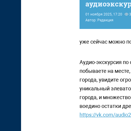
аудиоэкскур
01 ноября 2025, 17:20
3
Автор: Редакция
уже сейчас можно по
Аудио-экскурсия по 
побываете на месте,
города, увидите ог
уникальный элевато
города, и множество
воедино остатки др
https://vk.com/audi