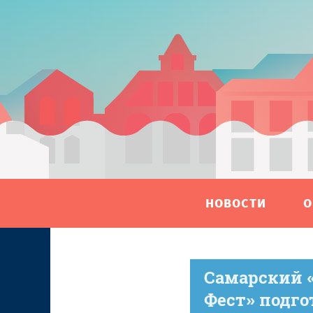
НОВОСТИ
О
Самарский 
Фест» подго