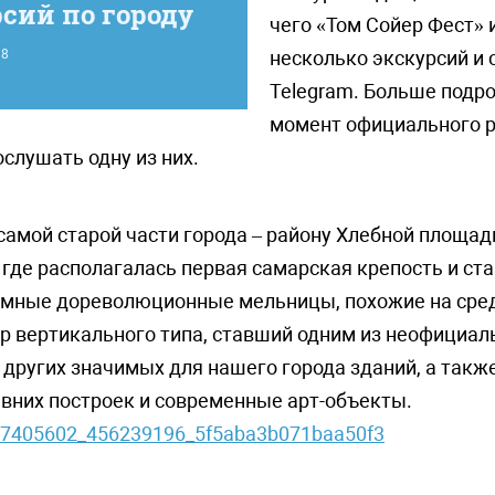
сий по городу
чего «Том Сойер Фест» 
8
несколько экскурсий и 
Telegram. Больше подро
момент официального р
слушать одну из них.
самой старой части города – району Хлебной площади
 где располагалась первая самарская крепость и с
ромные дореволюционные мельницы, похожие на сре
р вертикального типа, ставший одним из неофициа
 других значимых для нашего города зданий, а такж
евних построек и современные арт-объекты.
o27405602_456239196_5f5aba3b071baa50f3