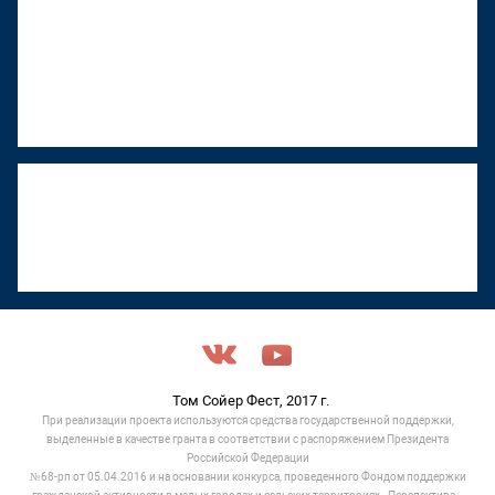
"Том Сойер Фест" в Ижевске
восстанавливает дом художника
Менсадыка Гарипова
18 июня 2026, 12:53
"Том Сойер Фест" в Туле объявили срочный
сбор на ремонт обрушившейся кровли
17 июня 2026, 11:05
Том Сойер Фест, 2017 г.
При реализации проекта используются средства государственной поддержки,
выделенные в качестве гранта в соответствии c распоряжением Президента
Российской Федерации
№68-рп от 05.04.2016 и на основании конкурса, проведенного Фондом поддержки