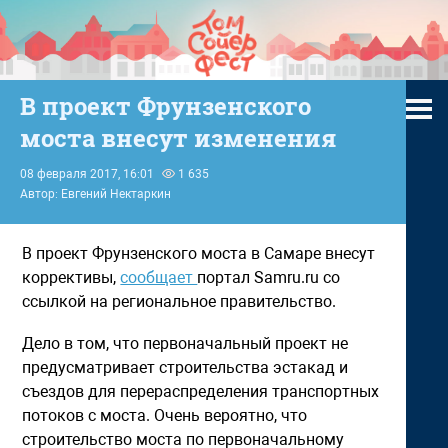
В проект Фрунзенского
моста внесут изменения
08 февраля 2017, 16:01
1 635
Автор: Евгений Нектаркин
В проект Фрунзенского моста в Самаре внесут
коррективы,
сообщает
портал Samru.ru со
ссылкой на региональное правительство.
Дело в том, что первоначальный проект не
предусматривает строительства эстакад и
съездов для перераспределения транспортных
потоков с моста. Очень вероятно, что
строительство моста по первоначальному