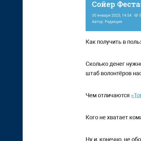
Сойер Феста
30 января 2025, 14:54
5
Автор: Редакция
Как получить в поль
Сколько денег нужно
штаб волонтёров на
Чем отличаются
«То
Кого не хватает ком
Ну и, конечно, не о