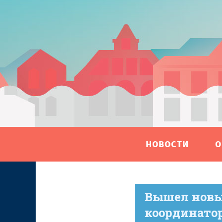
НОВОСТИ
О
Вышел новы
координато