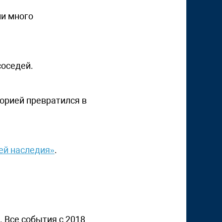
ли много
соседей.
торией превратился в
ей наследия»
.
. Все события с 2018