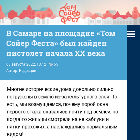
В Самаре на площадке «Том
Сойер Феста» был найден
пистолет начала ХХ века
03 августа 2022, 13:12
55
Автор: Редакция
Многие исторические дома довольно сильно
погружены в землю из-за культурного слоя. То
есть, мы возмущаемся, почему порой окна
первого этажа оказались почти под землей, но
когда-то жильцы смотрели на не каблуки и
пятки прохожих, а наслаждались нормальным
видом!