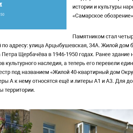
м
истории и культуры нар
50
«Самарское обозрение»
Памятником стал четы
 по адресу: улица Арцыбушевская, 34А. Жилой дом 
 Петра Щербачёва в 1946-1950 годах. Ранее здание 
 культурного наследия, а теперь его перевели еди
естр под названием «Жилой 40-квартирный дом Окру
ы А к нему относятся ещё и литеры А1 и А3. Для д
ы территории.