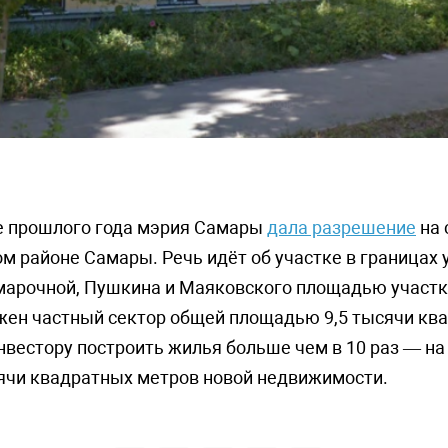
е прошлого года мэрия Самары
дала разрешение
на 
м районе Самары. Речь идёт об участке в границах 
арочной, Пушкина и Маяковского площадью участка
жен частный сектор общей площадью 9,5 тысячи кв
нвестору построить жилья больше чем в 10 раз — на
сячи квадратных метров новой недвижимости.