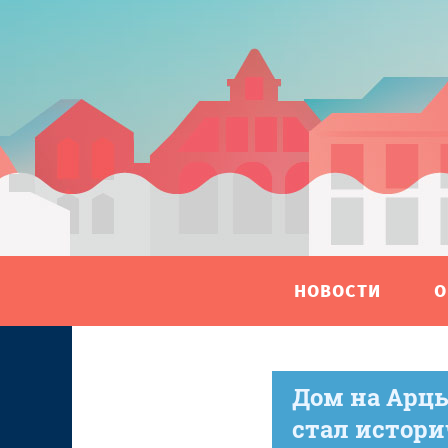
НОВОСТИ
О
Дом на Арц
стал истор