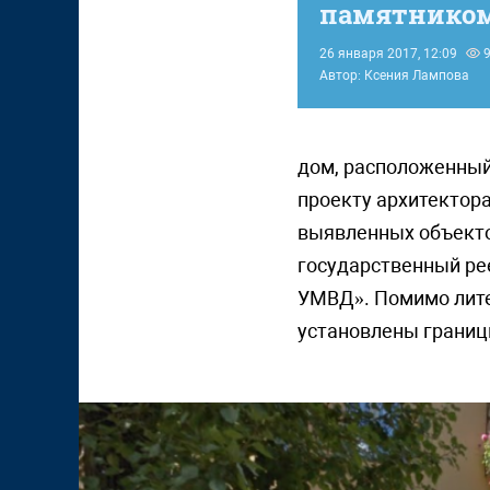
памятнико
26 января 2017, 12:09
9
Автор: Ксения Лампова
дом, расположенный
проекту архитектора
выявленных объектов
государственный ре
УМВД». Помимо литер
установлены границ