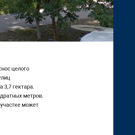
снос целого
улиц
 3,7 гектара.
адратных метров.
 участке может