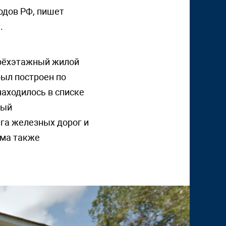
одов РФ, пишет
.
рёхэтажный жилой
был построен по
находилось в списке
ный
га железных дорог и
ома также