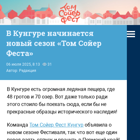
В Кунгуре начинается
новый сезон «Том Сойер
Феста»
06 июля 2025, 8:13
31
Автор: Редакция
В Кунгуре есть огромная ледяная пещера, где
48 гротов и 70 озер. Вот даже только ради
этого стоило бы поехать сюда, если бы не
прекрасные образцы исторического наследия!
Команда
Том Сойер Фест Кунгур
объявила о
новом сезоне Фестиваля, так что вот еще один
повод взять отпуск и рвануть в Пермский край!