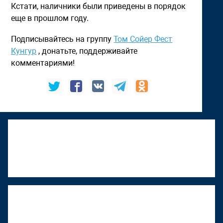
Кстати, наличники были приведены в порядок
еще в прошлом году.
Подписывайтесь на группу
Том Сойер Фест
Кунгур
, донатьте, поддерживайте
комментариями!
К "Том Сойер Фесту" присоединяется
Верхняя Тура
22 июня 2026, 18:01
"Том Сойер Фест" в Ижевске
восстанавливает дом художника
Менсадыка Гарипова