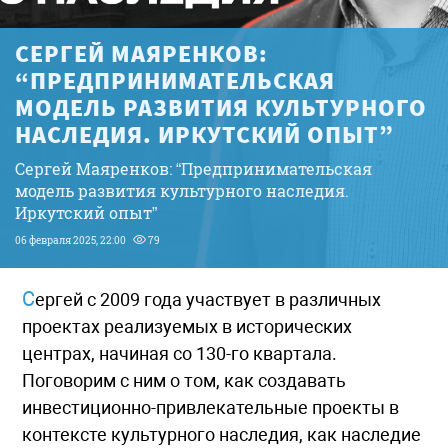
СЕРГЕЙ МАЯРЕНКОВ:
“ПРЕДПРИНИМАТЕЛЬСКАЯ
МОДЕЛЬ РАЗВИТИЯ КУЛЬТУРНОГО
НАСЛЕДИЯ. ИРКУТСКИЙ ОПЫТ”
Сергей Маяренков: “Предпринимательская
модель развития культурного наследия.
Иркутский опыт”
06 февраля 2025, 22:00
79
Сергей с 2009 года участвует в различных
проектах реализуемых в исторических
центрах, начиная со 130-го квартала.
Поговорим с ним о том, как создавать
инвестиционно-привлекательные проекты в
контексте культурного наследия, как наследие