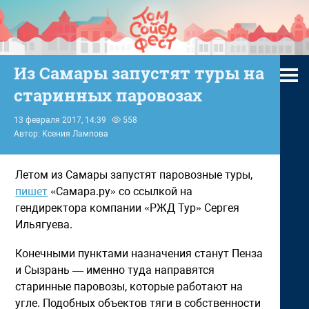
Из Самары запустят туры на
старинных паровозах
13 февраля 2017, 14:39
558
Автор: Ксения Лампова
Летом из Самары запустят паровозные туры,
пишет
«Самара.ру» со ссылкой на
гендиректора компании «РЖД Тур» Сергея
Ильягуева.
Конечными пунктами назначения станут Пенза
и Сызрань — именно туда направятся
старинные паровозы, которые работают на
угле. Подобных объектов тяги в собственности