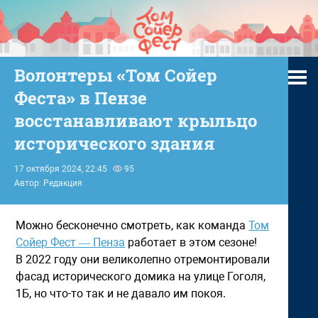
Волонтеры «Том Сойер
Феста» в Пензе
восстанавливают крыльцо
исторического здания
17 октября 2024, 22:45
95
Автор: Редакция
Можно бесконечно смотреть, как команда
Том
Сойер Фест — Пенза
работает в этом сезоне!
В 2022 году они великолепно отремонтировали
фасад исторического домика на улице Гоголя,
1Б, но что-то так и не давало им покоя.