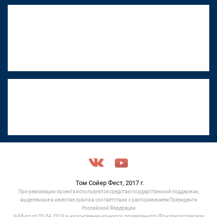
"Том Сойер Фест" в Ижевске
восстанавливает дом художника
Менсадыка Гарипова
18 июня 2026, 12:53
"Том Сойер Фест" в Туле объявили срочный
сбор на ремонт обрушившейся кровли
17 июня 2026, 11:05
Том Сойер Фест, 2017 г.
При реализации проекта используются средства государственной поддержки,
выделенные в качестве гранта в соответствии c распоряжением Президента
Российской Федерации
№68-рп от 05.04.2016 и на основании конкурса, проведенного Фондом поддержки