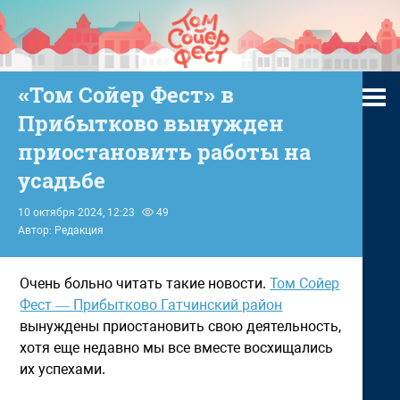
«Том Сойер Фест» в
Прибытково вынужден
приостановить работы на
усадьбе
10 октября 2024, 12:23
49
Автор: Редакция
Очень больно читать такие новости.
Том Сойер
Фест — Прибытково Гатчинский район
вынуждены приостановить свою деятельность,
хотя еще недавно мы все вместе восхищались
их успехами.