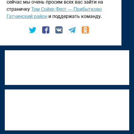
сейчас мы очень просим всех вас зайти на
страничку
Том Сойер Фест — Прибытково
Гатчинский район
и поддержать команду.
К "Том Сойер Фесту" присоединяется
Верхняя Тура
22 июня 2026, 18:01
"Том Сойер Фест" в Ижевске
восстанавливает дом художника
Менсадыка Гарипова
18 июня 2026, 12:53