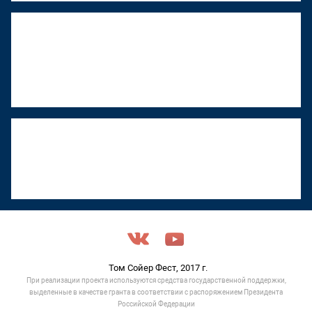
"Том Сойер Фест" в Ижевске
восстанавливает дом художника
Менсадыка Гарипова
18 июня 2026, 12:53
"Том Сойер Фест" в Туле объявили срочный
сбор на ремонт обрушившейся кровли
17 июня 2026, 11:05
Том Сойер Фест, 2017 г.
При реализации проекта используются средства государственной поддержки,
выделенные в качестве гранта в соответствии c распоряжением Президента
Российской Федерации