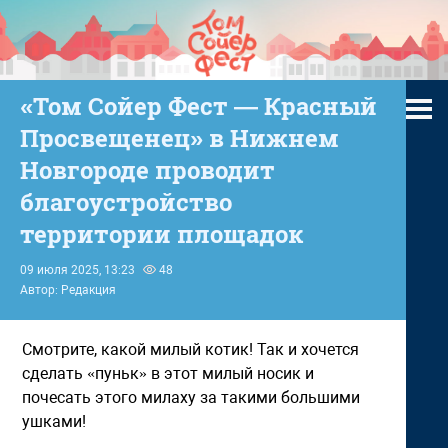
«Том Сойер Фест — Красный
Просвещенец» в Нижнем
Новгороде проводит
благоустройство
территории площадок
09 июля 2025, 13:23
48
Автор: Редакция
Смотрите, какой милый котик! Так и хочется
сделать «пуньк» в этот милый носик и
почесать этого милаху за такими большими
ушками!