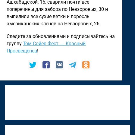
Ашхабадской, 15, сварили почти все
поперечины для забора по Невзоровых, 30 и
выпилили все сухие ветки и поросль
американских кленов на Невзоровых, 26!
Следите за обновлениями и подписывайтесь на
группу
Том Сойер Фест — Красный
Просвещенец
!
К "Том Сойер Фесту" присоединяется
Верхняя Тура
22 июня 2026, 18:01
"Том Сойер Фест" в Ижевске