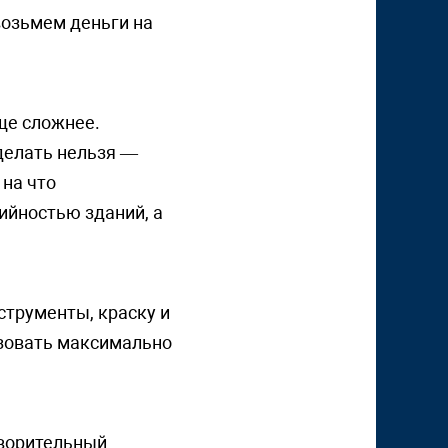
возьмем деньги на
еще сложнее.
 делать нельзя —
 на что
ийностью зданий, а
струменты, краску и
ьзовать максимально
творительный