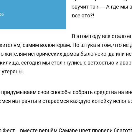
звучит так — А где мы 
65
все это?!
В этом году все стало 
ителям, самим волонтерам. Но штука в том, что не
что жителям исторических домов было некогда или не
илища, сегодня мы столкнулись с ветхостью и авар
 утеряны.
 придумываем свои способы собрать средства на ин
аемся на гранты и стараемся каждую копейку испол
р Фест – вместе вернём Самаре цвет провели благо