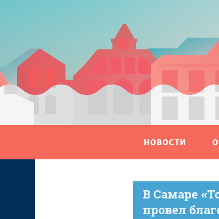
НОВОСТИ
О
В Самаре «Т
провел бла