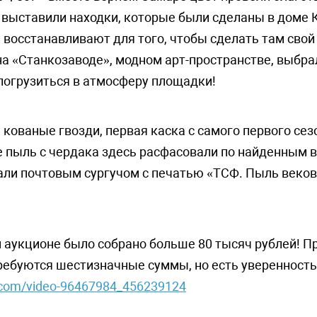
м выставили находки, которые были сделаны в доме
 восстанавливают для того, чтобы сделать там свой
а «Станкозаводе», модном арт-пространстве, выбра
погрузиться в атмосферу площадки!
кованые гвозди, первая каска с самого первого сезо
е пыль с чердака здесь расфасовали по найденным 
али почтовым сургучом с печатью «ТСФ. Пыль веков
 аукционе было собрано больше 80 тысяч рублей! П
ебуются шестизначные суммы, но есть уверенность,
k.com/video-96467984_456239124