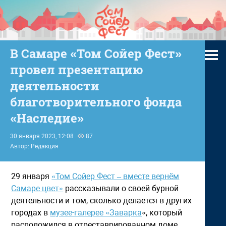
В Самаре «Том Сойер Фест»
провел презентацию
деятельности
благотворительного фонда
«Наследие»
30 января 2023, 12:08
87
Автор: Редакция
29 января
«Том Сойер Фест – вместе вернём
Самаре цвет»
рассказывали о своей бурной
деятельности и том, сколько делается в других
городах в
музее-галерее «Заварка
«, который
расположился в отреставрированном доме