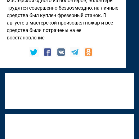
мастерской одного из волонтеров, волонтеры
трудятся совершенно безвозмездно, на личные
средства был куплен фрезерный станок. В
августе в мастерской произошел пожар и все
средства были потрачены на ее
восстановление.
К "Том Сойер Фесту" присоединяется
Верхняя Тура
22 июня 2026, 18:01
"Том Сойер Фест" в Ижевске
восстанавливает дом художника
Менсадыка Гарипова