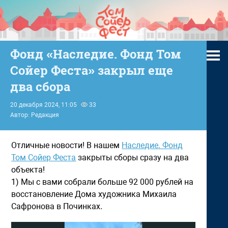
Фонд «Наследие. Фонд Том
Сойер Феста» закрыл еще
два сбора
20 декабря 2024, 11:05
33
Автор: Редакция
Отличные новости! В нашем
Наследие. Фонд
Том Сойер Феста
закрыты сборы сразу на два
объекта!
1) Мы с вами собрали больше 92 000 рублей на
восстановление Дома художника Михаила
Сафронова в Починках.