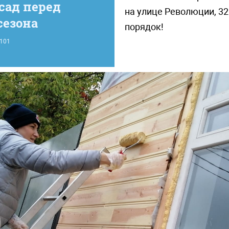
сад перед
на улице Революции, 32
сезона
порядок!
101