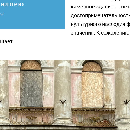
 аллею
каменное здание — не 
58
достопримечательность,
культурного наследия 
значения. К сожалению,
тшает.