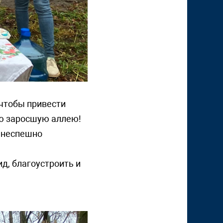
 чтобы привести
лую заросшую аллею!
о неспешно
д, благоустроить и