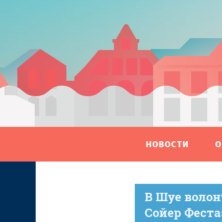
НОВОСТИ
О
В Шуе воло
Сойер Фест