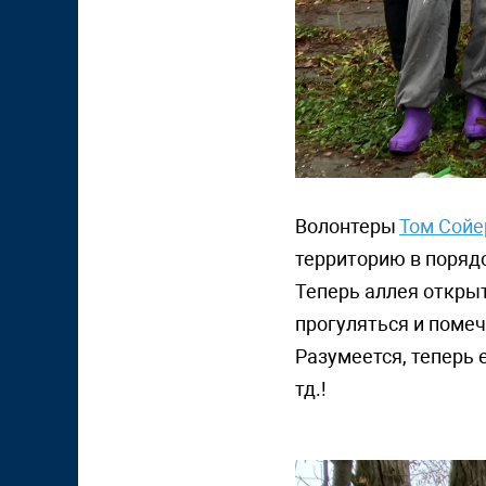
Волонтеры
Том Сойе
территорию в порядо
Теперь аллея открыт
прогуляться и поме
Разумеется, теперь 
тд.!