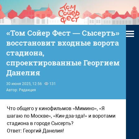
«Том Сойер Фест — Сысерть»
восстановит входные ворота
стадиона,
спроектированные Георгием
Данелия
30 июня 2025, 12:56
131
Автор: Редакция
Что общего у кинофильмов «Мимино», «Я
шагаю по Москве», «Кин-дза-зда!» и воротами
стадиона в городе Сысерть?
Ответ: Георгий Данелия!