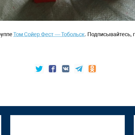
руппе
Том Сойер Фест — Тобольск
. Подписывайтесь,
"Том Сойер Фест" в