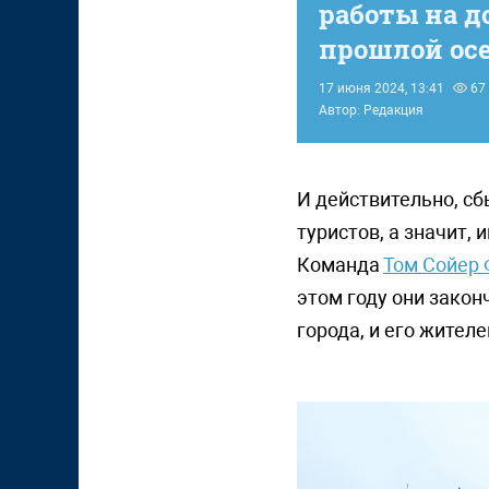
работы на д
прошлой ос
17 июня 2024, 13:41
67
Автор: Редакция
И действительно, сб
туристов, а значит,
Команда
Том Сойер 
этом году они закон
города, и его жителе