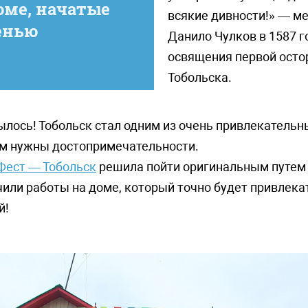
оме, начатые
всякие дивности!» — м
енью
Данило Чулков в 1587 г
освящения первой осто
Тобольска.
ылось! Тобольск стал одним из очень привлекательн
 им нужны достопримечательности.
Фест — Тобольск
решила пойти оригинальным путем 
чили работы на доме, который точно будет привлека
й!