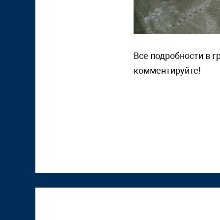
Все подробности в г
комментируйте!
К "Том Сойер Фесту"