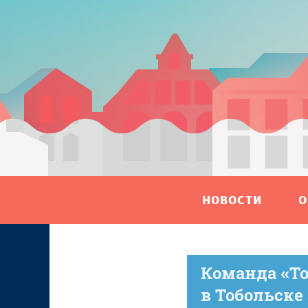
НОВОСТИ
О
Команда «То
в Тобольске