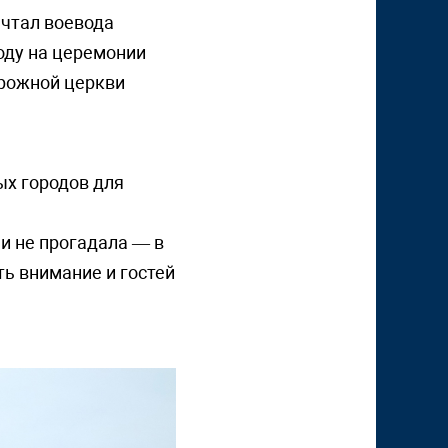
ечтал воевода
оду на церемонии
рожной церкви
ых городов для
и не прогадала — в
ть внимание и гостей