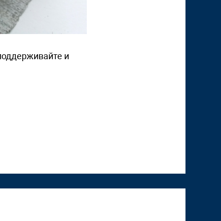
 поддерживайте и
"Том Сойер Фест" в