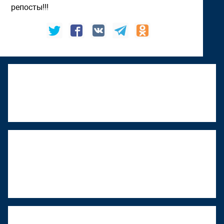
репосты!!!
К "Том Сойер Фесту" присоединяется
Верхняя Тура
22 июня 2026, 18:01
"Том Сойер Фест" в Ижевске
восстанавливает дом художника
Менсадыка Гарипова
18 июня 2026, 12:53
"Том Сойер Фест" в Туле объявили срочный