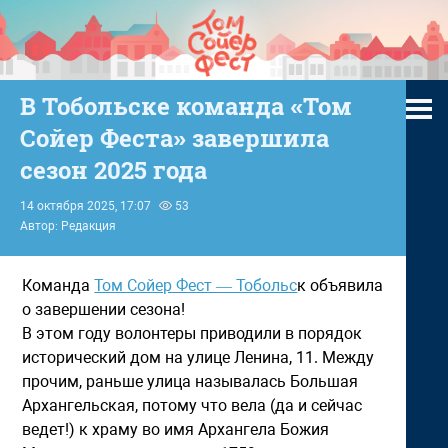
В Тобольске команда «Том
Сойер Феста» завершила
сезон 2025 года
14 октября 2025, 17:07
53
Автор: Редакция
Команда
Том Сойер Фест — Тобольс
к объявила
о завершении сезона!
В этом году волонтеры приводили в порядок
исторический дом на улице Ленина, 11. Между
прочим, раньше улица называлась Большая
Архангельская, потому что вела (да и сейчас
ведет!) к храму во имя Архангела Божия