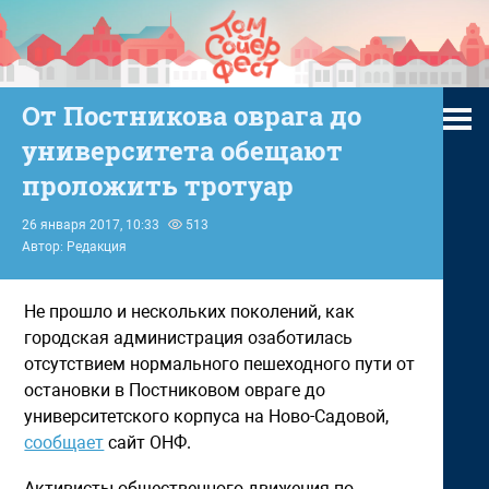
От Постникова оврага до
университета обещают
проложить тротуар
26 января 2017, 10:33
513
Автор: Редакция
Не прошло и нескольких поколений, как
городская администрация озаботилась
отсутствием нормального пешеходного пути от
остановки в Постниковом овраге до
университетского корпуса на Ново-Садовой,
сообщает
сайт ОНФ.
Активисты общественного движения по