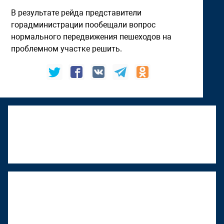
В результате рейда представители
горадминистрации пообещали вопрос
нормального передвижения пешеходов на
проблемном участке решить.
К "Том Сойер Фесту" присоединяется
Верхняя Тура
22 июня 2026, 18:01
"Том Сойер Фест" в Ижевске
восстанавливает дом художника
Менсадыка Гарипова