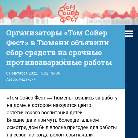
Организаторы «Том Сойер
Фест» в Тюмени объявили
сбор средств на срочные
противоаварийные работы
01 сентября 2022, 15:32
36
Автор: Редакция
«Том Сойер Фест — Тюмень» взялись за работу
на доме, в котором находится центр
эстетического воспитания детей.
Внешне, да и при чуть более детальном
осмотре, дом был вполне пригоден для работы
на сезон, но когда волонтеры начали