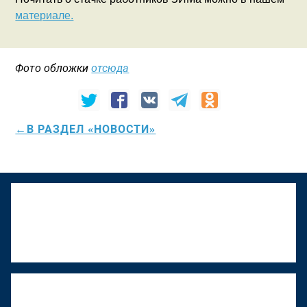
материале.
Фото обложки
отсюда
←В РАЗДЕЛ «НОВОСТИ»
К "Том Сойер Фесту" присоединяется
Верхняя Тура
22 июня 2026, 18:01
"Том Сойер Фест" в Ижевске