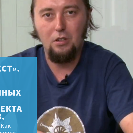
СТ».
ННЫХ
ОЕКТА
.
 Как
овиях.