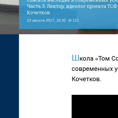
Часть 3. Лектор: идеолог проекта ТС
Кочетков.
23 августа 2017, 18:30
121
Ш
кола «Том Со
современных ус
Кочетков.