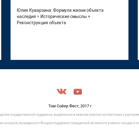
Юлия Куварзина: Формула жизни объекта
наследия = Исторические смыслы +
Реконструкция объекта
Том Сойер Фест, 2017 г.
едства государственной поддержки, выделенные в качестве гранта в соответствии c распор
нии конкурса, проведенного Фондом поддержки гражданской активности в малых городах и се