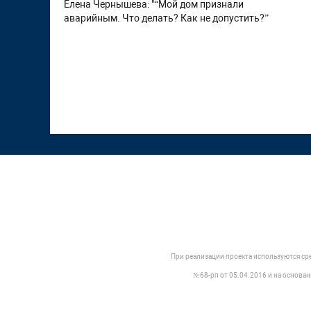
Елена Чернышева: "“Мой дом признали
аварийным. Что делать? Как не допустить?”
При реализации проекта используются ср
№68-рп от 05.04.2016 и на основа