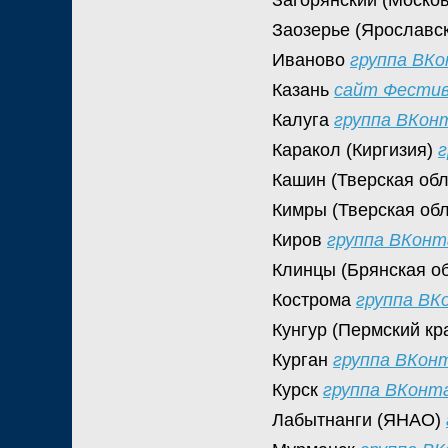
Загорянский (Моско
Заозерье (Ярославс
Иваново
группа ВК
Казань
сайт Фести
Калуга
группа ВКон
Каракол (Киргизия)
Кашин (Тверская об
Кимры (Тверская об
Киров
группа ВКон
Клинцы (Брянская о
Кострома
группа В
Кунгур (Пермский кр
Курган
группа ВКон
Курск
группа ВКонт
Лабытнанги (ЯНАО)