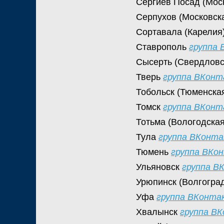
Сергиев Посад (Мос
Серпухов (Московск
Сортавала (Карелия
Ставрополь
группа
Сысерть (Свердловс
Тверь
группа ВКон
Тобольск (Тюменска
Томск
группа ВКон
Тотьма (Вологодска
Тула
группа ВКонт
Тюмень
группа ВКо
Ульяновск
группа В
Урюпинск (Волгогра
Уфа
группа ВКонта
Хвалынск
группа В