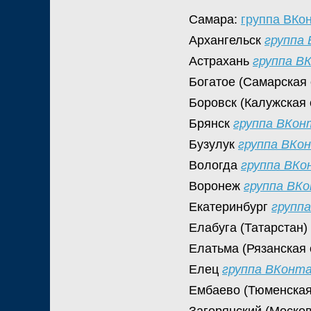
Самара:
группа ВКо
Архангельск
группа
Астрахань
группа В
Богатое (Самарская
Боровск (Калужская
Брянск
группа ВКо
Бузулук
группа ВКо
Вологда
группа ВК
Воронеж
группа ВК
Екатеринбург
групп
Елабуга (Татарстан)
Елатьма (Рязанская
Елец
группа ВКонт
Ембаево (Тюменская