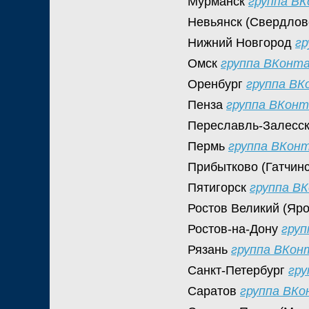
Мурманск
группа В
Невьянск (Свердлов
Нижний Новгород
г
Омск
группа ВКонт
Оренбург
группа В
Пенза
группа ВКон
Переславль-Залесск
Пермь
группа ВКон
Прибытково (Гатчинс
Пятигорск
группа В
Ростов Великий (Яр
Ростов-на-Дону
гру
Рязань
группа ВКон
Санкт-Петербург
гр
Саратов
группа ВК