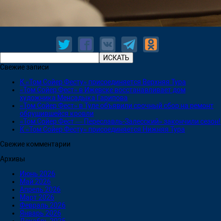
Свежие записи
К «Том Сойер Фесту» присоединяется Верхняя Тура
«Том Сойер Фест» в Ижевске восстанавливает дом
художника Менсадыка Гарипова
«Том Сойер Фест» в Туле объявили срочный сбор на ремонт
обрушившейся кровли
«Том Сойер Фест — Переславль-Залесский» закончили сезон!
К «Том Сойер Фесту» присоединяется Нижняя Тура
Свежие комментарии
Архивы
Июнь 2026
Май 2026
Апрель 2026
Март 2026
Февраль 2026
Январь 2026