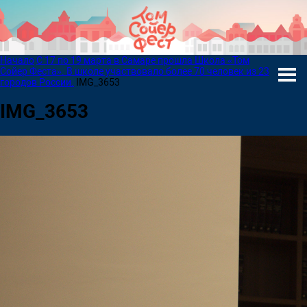
Начало
С 17 по 19 марта в Самаре прошла Школа «Том
Сойер Феста». В школе участвовало более 70 человек из 23
городов России.
IMG_3653
IMG_3653