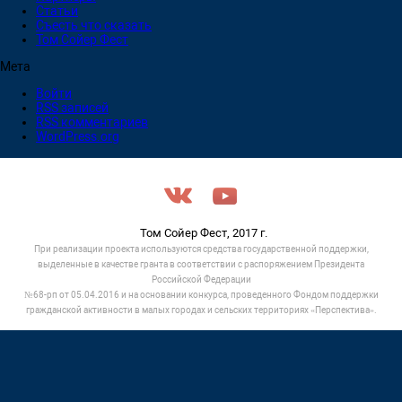
Статьи
Съесть что сказать
Том Сойер Фест
Мета
Войти
RSS
записей
RSS
комментариев
WordPress.org
Том Сойер Фест, 2017 г.
При реализации проекта используются средства государственной поддержки,
выделенные в качестве гранта в соответствии c распоряжением Президента
Российской Федерации
№68-рп от 05.04.2016 и на основании конкурса, проведенного Фондом поддержки
гражданской активности в малых городах и сельских территориях «Перспектива».