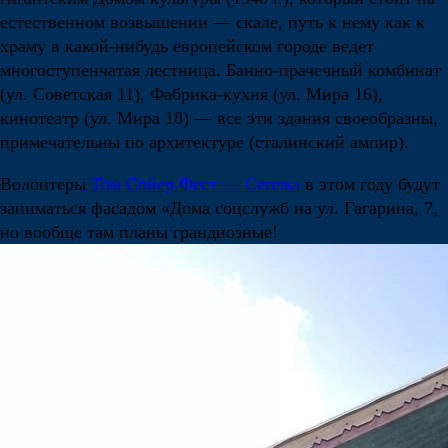
естественном возвышении — скале, путь к нему как к
храму в какой-нибудь европейском городе ведет
многоступенчатая лестница. Банно-прачечный комбинат
(ул. Советская 11), Фабрика-кухня (ул. Мира 16),
кинотеатр (ул. Мира 18) — все эти здания своеобразны,
примечательны по архитектуре (сталинский ампир).
Волонтеры
Том Сойер Фест — Сегежа
в этом году будут
заниматься фасадом «Дома соцслужб на ул. Гагарина, 7,
но вообще там планы грандиозные!