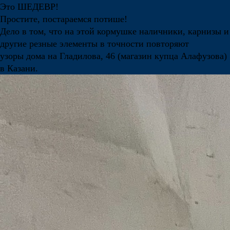
Это ШЕДЕВР!
Простите, постараемся потише!
Дело в том, что на этой кормушке наличники, карнизы и
другие резные элементы в точности повторяют
узоры дома на Гладилова, 46 (магазин купца Алафузова)
в Казани.