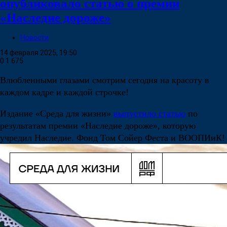
опубликовало статью о премии
«Наследие дороже»
Новости
14 февраля 2025, 19:50
0
1 675
Влюбленными глазами смотрим сегодня на красоту в
каждом кадре и каждой строчке!
Издание «Среда для жизни»
выпустило статью
по
результатам премии «Наследие дороже», которую
учредил Наследие. Фонд Том Сойер Феста и ВООПИиК!