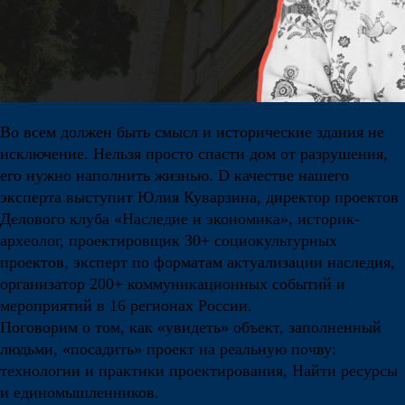
Во всем должен быть смысл и исторические здания не
исключение. Нельзя просто спасти дом от разрушения,
его нужно наполнить жизнью. D качестве нашего
эксперта выступит Юлия Куварзина, директор проектов
Делового клуба «Наследие и экономика», историк-
археолог, проектировщик 30+ социокультурных
проектов, эксперт по форматам актуализации наследия,
организатор 200+ коммуникационных событий и
мероприятий в 16 регионах России.
Поговорим о том, как «увидеть» объект, заполненный
людьми, «посадить» проект на реальную почву:
технологии и практики проектирования, Найти ресурсы
и единомышленников.