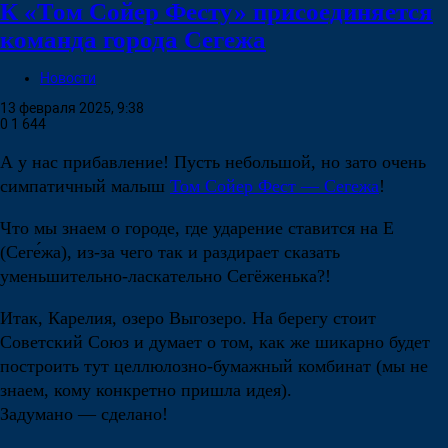
К «Том Сойер Фесту» присоединяется
команда города Сегежа
Новости
13 февраля 2025, 9:38
0
1 644
А у нас прибавление! Пусть небольшой, но зато очень
симпатичный малыш
Том Сойер Фест — Сегежа
!
Что мы знаем о городе, где ударение ставится на Е
(Сеге́жа), из-за чего так и раздирает сказать
уменьшительно-ласкательно Сегёженька?!
Итак, Карелия, озеро Выгозеро. На берегу стоит
Советский Союз и думает о том, как же шикарно будет
построить тут целлюлозно-бумажный комбинат (мы не
знаем, кому конкретно пришла идея).
Задумано — сделано!