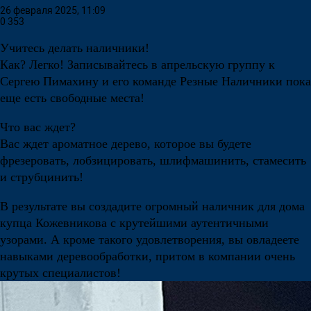
26 февраля 2025, 11:09
0
353
Учитесь делать наличники!
Как? Легко! Записывайтесь в апрельскую группу к
Сергею Пимахину и его команде Резные Наличники пока
еще есть свободные места!
Что вас ждет?
Вас ждет ароматное дерево, которое вы будете
фрезеровать, лобзицировать, шлифмашинить, стамесить
и струбцинить!
В результате вы создадите огромный наличник для дома
купца Кожевникова с крутейшими аутентичными
узорами. А кроме такого удовлетворения, вы овладеете
навыками деревообработки, притом в компании очень
крутых специалистов!