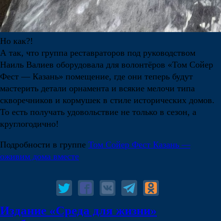
Но как?!
А так, что группа реставраторов под руководством
Наиль Валиев оборудовала для волонтёров «Том Сойер
Фест — Казань» помещение, где они теперь будут
мастерить детали орнамента и всякие мелочи типа
скворечников и кормушек в стиле исторических домов.
То есть получать удовольствие не только в сезон, а
круглогодично!
Подробности в группе
Том Сойер Фест Казань —
оживим дома вместе
Издание «Среда для жизни»