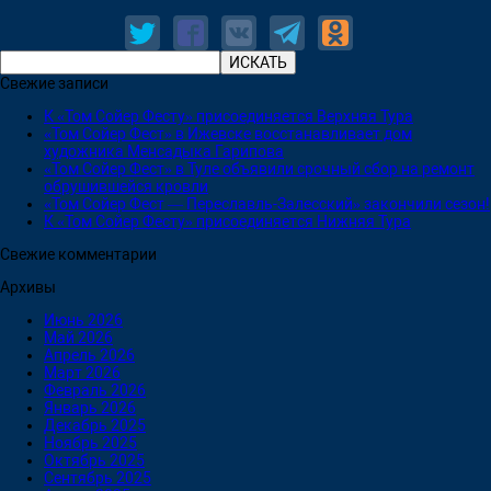
Свежие записи
К «Том Сойер Фесту» присоединяется Верхняя Тура
«Том Сойер Фест» в Ижевске восстанавливает дом
художника Менсадыка Гарипова
«Том Сойер Фест» в Туле объявили срочный сбор на ремонт
обрушившейся кровли
«Том Сойер Фест — Переславль-Залесский» закончили сезон!
К «Том Сойер Фесту» присоединяется Нижняя Тура
Свежие комментарии
Архивы
Июнь 2026
Май 2026
Апрель 2026
Март 2026
Февраль 2026
Январь 2026
Декабрь 2025
Ноябрь 2025
Октябрь 2025
Сентябрь 2025