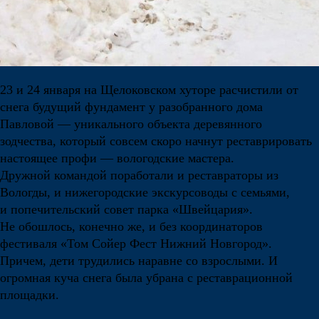
23 и 24 января на Щелоковском хуторе расчистили от
снега будущий фундамент у разобранного дома
Павловой — уникального объекта деревянного
зодчества, который совсем скоро начнут реставрировать
настоящее профи — вологодские мастера.
Дружной командой поработали и реставраторы из
Вологды, и нижегородские экскурсоводы с семьями,
и попечительский совет парка «Швейцария».
Не обошлось, конечно же, и без координаторов
фестиваля «Том Сойер Фест Нижний Новгород».
Причем, дети трудились наравне со взрослыми. И
огромная куча снега была убрана с реставрационной
площадки.