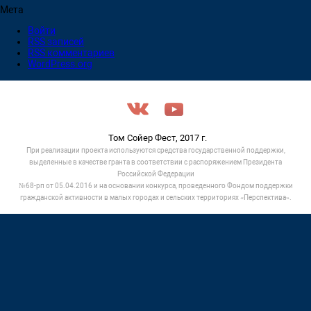
Мета
Войти
RSS
записей
RSS
комментариев
WordPress.org
Том Сойер Фест, 2017 г.
При реализации проекта используются средства государственной поддержки,
выделенные в качестве гранта в соответствии c распоряжением Президента
Российской Федерации
№68-рп от 05.04.2016 и на основании конкурса, проведенного Фондом поддержки
гражданской активности в малых городах и сельских территориях «Перспектива».