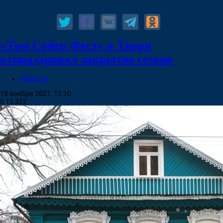
«Том Сойер Фест» в Твери
отпраздновал закрытие сезона
Новости
18 ноября 2021, 13:10
0
15 322