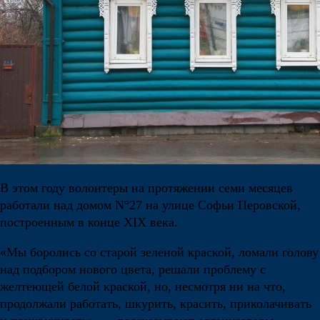
В этом году волонтеры на протяжении семи месяцев
работали над домом N°27 на улице Софьи Перовской,
построенным в конце XIX века.
«Мы боролись со старой зеленой краской, ломали голову
над подбором нового цвета, решали проблему с
желтеющей белой краской, но, несмотря ни на что,
продолжали работать, шкурить, красить, приколачивать