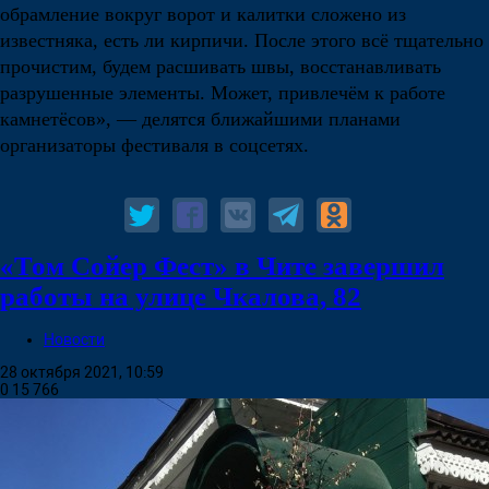
обрамление вокруг ворот и калитки сложено из
известняка, есть ли кирпичи. После этого всё тщательно
прочистим, будем расшивать швы, восстанавливать
разрушенные элементы. Может, привлечём к работе
камнетёсов», — делятся ближайшими планами
организаторы фестиваля в соцсетях.
«Том Сойер Фест» в Чите завершил
работы на улице Чкалова, 82
Новости
28 октября 2021, 10:59
0
15 766