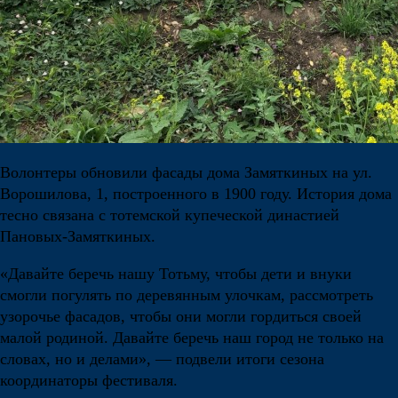
Волонтеры обновили фасады дома Замяткиных на ул.
Ворошилова, 1, построенного в 1900 году. История дома
тесно связана с тотемской купеческой династией
Пановых-Замяткиных.
«Давайте беречь нашу Тотьму, чтобы дети и внуки
смогли погулять по деревянным улочкам, рассмотреть
узорочье фасадов, чтобы они могли гордиться своей
малой родиной. Давайте беречь наш город не только на
словах, но и делами», — подвели итоги сезона
координаторы фестиваля.