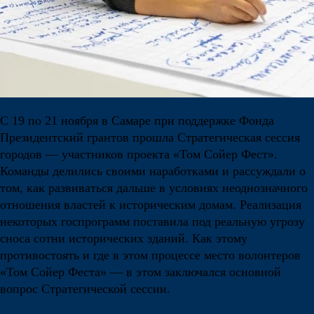
С 19 по 21 ноября в Самаре при поддержке Фонда
Президентский грантов прошла Стратегическая сессия
городов — участников проекта «Том Сойер Фест».
Команды делились своими наработками и рассуждали о
том, как развиваться дальше в условиях неоднозначного
отношения властей к историческим домам. Реализация
некоторых госпрограмм поставила под реальную угрозу
сноса сотни исторических зданий. Как этому
противостоять и где в этом процессе место волонтеров
«Том Сойер Феста» — в этом заключался основной
вопрос Стратегической сессии.