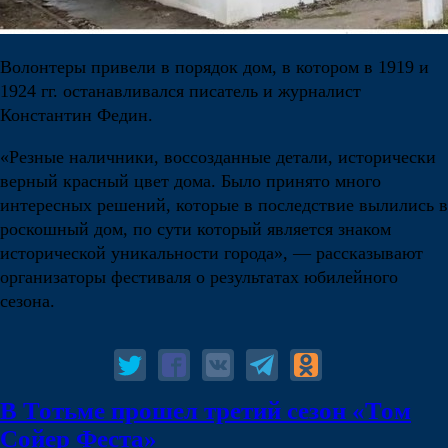
Волонтеры привели в порядок дом, в котором в 1919 и
1924 гг. останавливался писатель и журналист
Константин Федин.
«Резные наличники, воссозданные детали, исторически
верный красный цвет дома. Было принято много
интересных решений, которые в последствие вылились в
роскошный дом, по сути который является знаком
исторической уникальности города», — рассказывают
организаторы фестиваля о результатах юбилейного
сезона.
В Тотьме прошел третий сезон «Том
Сойер Феста»