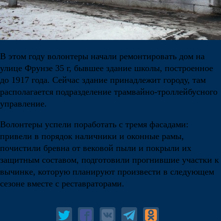
В этом году волонтеры начали ремонтировать дом на
улице Фрунзе 35 г, бывшее здание школы, построенное
до 1917 года. Сейчас здание принадлежит городу, там
располагается подразделение трамвайно-троллейбусного
управление.
Волонтеры успели поработать с тремя фасадами:
привели в порядок наличники и оконные рамы,
почистили бревна от вековой пыли и покрыли их
защитным составом, подготовили прогнившие участки к
вычинке, которую планируют произвести в следующем
сезоне вместе с реставраторами.