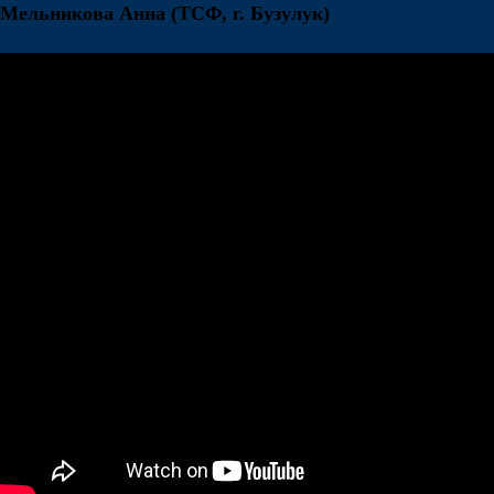
Мельникова Анна
(ТСФ, г. Бузулук)