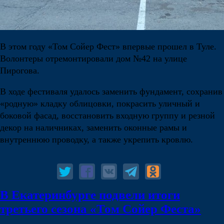
В этом году «Том Сойер Фест» впервые прошел в Туле.
Волонтеры отремонтировали дом №42 на улице
Пирогова.
В ходе фестиваля удалось заменить фундамент, сохранив
«родную» кладку облицовки, покрасить уличный и
боковой фасад, восстановить входную группу и резной
декор на наличниках, заменить оконные рамы и
внутреннюю проводку, а также укрепить кровлю.
В Екатеринбурге подвели итоги
третьего сезона «Том Сойер Феста»