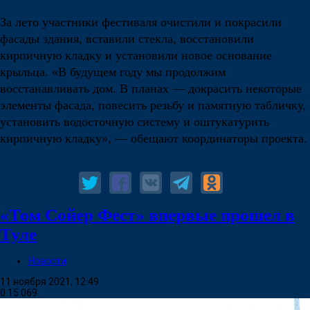
За лето участники фестиваля очистили и покрасили
фасады здания, вставили стекла, восстановили
кирпичную кладку и установили новое основание
крыльца. «В будущем году мы продолжим
восстанавливать дом. В планах — докрасить некоторые
элементы фасада, повесить резьбу и памятную табличку,
установить водосточную систему и оштукатурить
кирпичную кладку», — обещают координаторы проекта.
«Том Сойер Фест» впервые прошел в
Туле
Новости
11 ноября 2021, 12:49
0
15 069