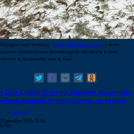
Поздравляем команду
Том Сойер Фест Тула
, а всем
нашим подписчикам рекомендуем заглянуть к ним
группу и похвалить еще и там!
«Том Сойер Фест» в Кимрах выпустил
обновленный путеводитель по городу
Новости
22 декабря 2025, 12:03
0
552