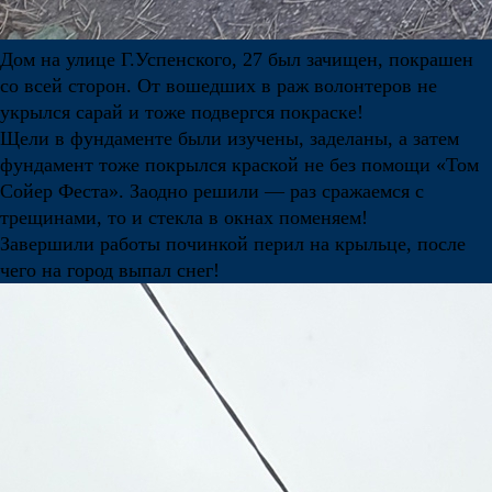
Дом на улице Г.Успенского, 27 был зачищен, покрашен
со всей сторон. От вошедших в раж волонтеров не
укрылся сарай и тоже подвергся покраске!
Щели в фундаменте были изучены, заделаны, а затем
фундамент тоже покрылся краской не без помощи «Том
Сойер Феста». Заодно решили — раз сражаемся с
трещинами, то и стекла в окнах поменяем!
Завершили работы починкой перил на крыльце, после
чего на город выпал снег!