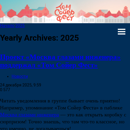
Начало
2025
Yearly Archives: 2025
Проект «Москва глазами инженера»
поддержал «Том Сойер Фест»
Новости
24 декабря 2025, 9:59
0
577
Читать уведомления в группе бывает очень приятно!
Например, упоминание «Том Сойер Феста» в паблике
Москва глазами инженера
— это как открыть коробку с
сюрпризом! Точно знаешь, что там что-то классное, но
что именно, не догадываешься!