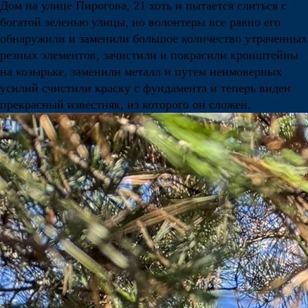
Дом на улице Пирогова, 21 хоть и пытается слиться с
богатой зеленью улицы, но волонтеры все равно его
обнаружили и заменили большое количество утраченных
резных элементов, зачистили и покрасили кронштейны
на козырьке, заменили металл и путем неимоверных
усилий счистили краску с фундамента и теперь виден
прекрасный известняк, из которого он сложен.