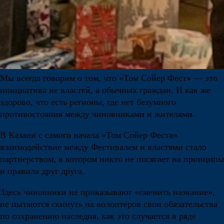
Мы всегда говорим о том, что «Том Сойер Фест» — это
инициатива не властей, а обычных граждан. И как же
здорово, что есть регионы, где нет безумного
противостояния между чиновниками и жителями.
В Казани с самого начала «Том Сойер Феста»
взаимодействие между Фестивалем и властями стало
партнерством, в котором никто не посягает на принципы
и правила друг друга.
Здесь чиновники не приказывают «сменить название»,
не пытаются скинуть на волонтеров свои обязательства
по сохранению наследия, как это случается в ряде