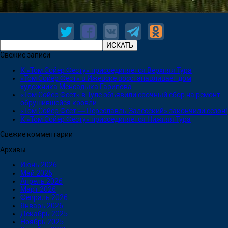
Свежие записи
К «Том Сойер Фесту» присоединяется Верхняя Тура
«Том Сойер Фест» в Ижевске восстанавливает дом
художника Менсадыка Гарипова
«Том Сойер Фест» в Туле объявили срочный сбор на ремонт
обрушившейся кровли
«Том Сойер Фест — Переславль-Залесский» закончили сезон!
К «Том Сойер Фесту» присоединяется Нижняя Тура
Свежие комментарии
Архивы
Июнь 2026
Май 2026
Апрель 2026
Март 2026
Февраль 2026
Январь 2026
Декабрь 2025
Ноябрь 2025