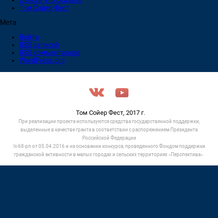
Съесть что сказать
Том Сойер Фест
Мета
Войти
RSS
записей
RSS
комментариев
WordPress.org
Том Сойер Фест, 2017 г.
При реализации проекта используются средства государственной поддержки,
выделенные в качестве гранта в соответствии c распоряжением Президента
Российской Федерации
№68-рп от 05.04.2016 и на основании конкурса, проведенного Фондом поддержки
гражданской активности в малых городах и сельских территориях «Перспектива».