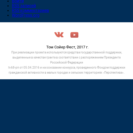
Войти
RSS
записей
RSS
комментариев
WordPress.org
Том Сойер Фест, 2017 г.
При реализации проекта используются средства государственной поддержки,
выделенные в качестве гранта в соответствии c распоряжением Президента
Российской Федерации
№68-рп от 05.04.2016 и на основании конкурса, проведенного Фондом поддержки
гражданской активности в малых городах и сельских территориях «Перспектива».