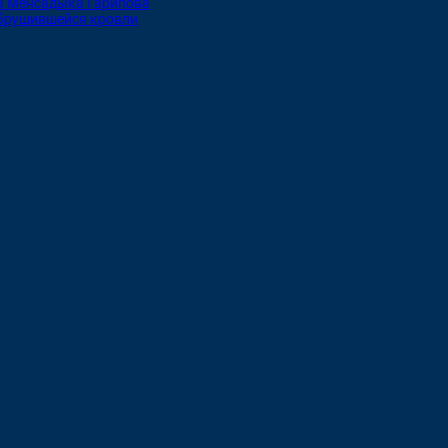
ка Менсадыка Гарипова
обрушившейся кровли