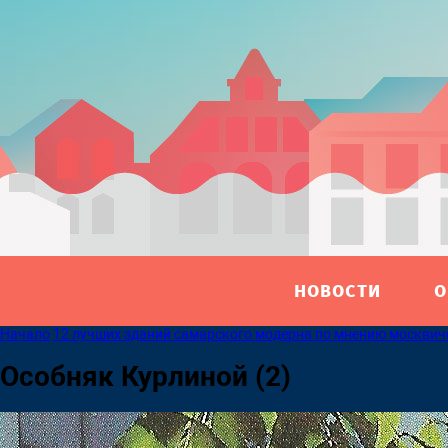
НОВОСТИ
О
Начало
12 лучших зданий самарского модерна по мнению москвич
Особняк Курлиной (2)